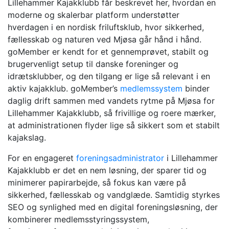
Lillehammer Kajakklubb får beskrevet her, hvordan en
moderne og skalerbar platform understøtter
hverdagen i en nordisk friluftsklub, hvor sikkerhed,
fællesskab og naturen ved Mjøsa går hånd i hånd.
goMember er kendt for et gennemprøvet, stabilt og
brugervenligt setup til danske foreninger og
idrætsklubber, og den tilgang er lige så relevant i en
aktiv kajakklub. goMember’s
medlemssystem
binder
daglig drift sammen med vandets rytme på Mjøsa for
Lillehammer Kajakklubb, så frivillige og roere mærker,
at administrationen flyder lige så sikkert som et stabilt
kajakslag.
For en engageret
foreningsadministrator
i Lillehammer
Kajakklubb er det en nem løsning, der sparer tid og
minimerer papirarbejde, så fokus kan være på
sikkerhed, fællesskab og vandglæde. Samtidig styrkes
SEO og synlighed med en digital foreningsløsning, der
kombinerer medlemsstyringssystem,